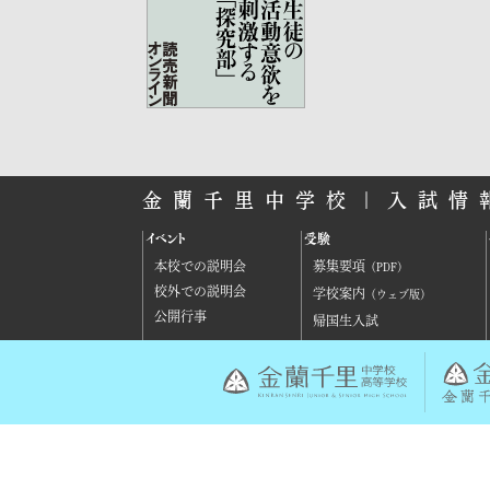
金蘭千里中学校｜入試情
イベント
受験
本校での説明会
募集要項
（PDF）
校外での説明会
学校案内
（ウェブ版）
公開行事
帰国生入試